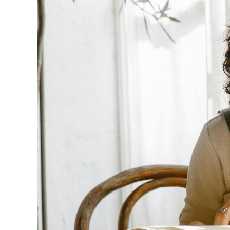
View
Larger
Image