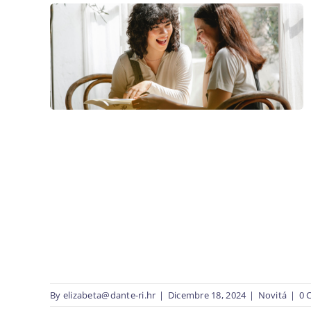
By
elizabeta@dante-ri.hr
|
Dicembre 18, 2024
|
Novitá
|
0 